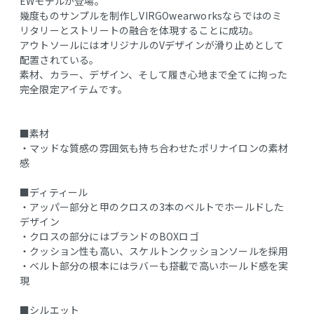
EWモデルが登場。
幾度ものサンプルを制作しVIRGOwearworksならではのミ
リタリーとストリートの融合を体現することに成功。
アウトソールにはオリジナルのVデザインが滑り止めとして
配置されている。
素材、カラー、デザイン、そして履き心地まで全てに拘った
完全限定アイテムです。
■素材
・マッドな質感の雰囲気も持ち合わせたポリナイロンの素材
感
■ディティール
・アッパー部分と甲のクロスの3本のベルトでホールドした
デザイン
・クロスの部分にはブランドのBOXロゴ
・クッション性も高い、スケルトンクッションソールを採用
・ベルト部分の根本にはラバーも搭載で高いホールド感を実
現
■シルエット