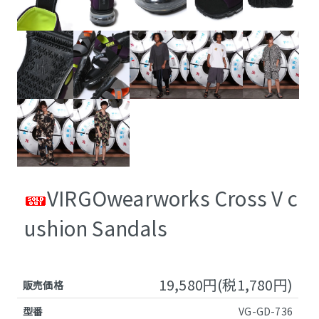
VIRGOwearworks Cross V c
ushion Sandals
19,580円(税1,780円)
販売価格
型番
VG-GD-736