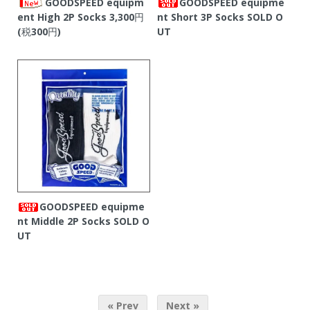
GOODSPEED equipm
GOODSPEED equipme
ent High 2P Socks
3,300円
nt Short 3P Socks
SOLD O
(税300円)
UT
GOODSPEED equipme
nt Middle 2P Socks
SOLD O
UT
« Prev
Next »