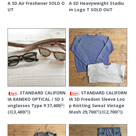
A SD Air Freshener
SOLD O
A SD Heavyweight Stadiu
UT
m Logo T
SOLD OUT
STANDARD CALIFORN
STANDARD CALIFORN
IA KANEKO OPTICAL / SD S
IA SD Freedom Sleeve Loo
unglasses Type 9
37,400円
p Knitting Sweat Vintage
(税3,400円)
Wash
29,700円(税2,700円)