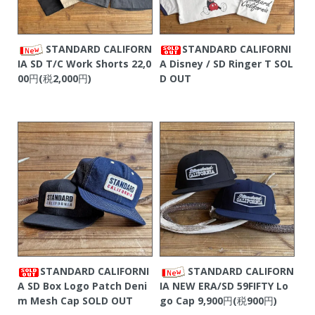
STANDARD CALIFORN
STANDARD CALIFORNI
IA SD T/C Work Shorts
22,0
A Disney / SD Ringer T
SOL
00円(税2,000円)
D OUT
STANDARD CALIFORNI
STANDARD CALIFORN
A SD Box Logo Patch Deni
IA NEW ERA/SD 59FIFTY Lo
m Mesh Cap
SOLD OUT
go Cap
9,900円(税900円)