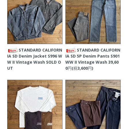
STANDARD CALIFORN
STANDARD CALIFORN
IA SD Denim Jacket S996 W
IA SD 5P Denim Pants S901
W II Vintage Wash
SOLD O
WW II Vintage Wash
39,60
UT
0円(税3,600円)