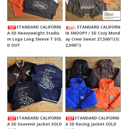
STANDARD CALIFORNI
STANDARD CALIFORN
A SD Heavyweight Stadiu
IA SNOOPY / SD Cozy Mond
m Logo Long Sleeve T
SOL
ay Crew Sweat
27,500円(税
D OUT
2,500円)
STANDARD CALIFORNI
STANDARD CALIFORNI
A SD Souvenir Jacket
SOLD
A SD Racing Jacket
SOLD