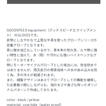
GOODSPEED equipment（グッドスピードエクイップメン
ト） のGLOVESです。
⾮常にしなやかなで上質な⽜⾰を使ったグローブシリーズの
定番グローブとなります。
⾰に撥⽔加⼯もしているので、⾰本来の耐久性、⽕や熱に強
い特性に加えて、⽔（⾬）や汚れにも強いハイスペックなグ
ローブとなります。
特にモーターサイクルグローブとした場合には、完全防水で
はありませんが、雨天走行の際革自体への水の染み込みを防
ぐ為、手の冷えが軽減されます。
また、縫製デザインはあえてグローブとしての機能を確保し
た必要最小限にしながらも、指の太さや⻑さも拘ったオリジ
ナルパターンで作成しております。
color : black / yellow
material : cow hide（water proof）