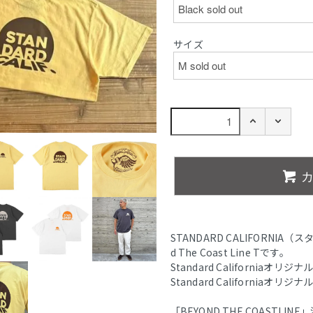
サイズ
STANDARD CALIFORNIA
d The Coast Line Tです。
Standard California
Standard California
「BEYOND THE COASTL