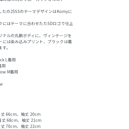
たの25SSのテーマデザインはKomyに
クにはテーマに合わせたたSDロゴで仕上
ジナルの丸胴ボディに、ヴィンテージを
ーには染み込みプリント、ブラックは着
ます。
ck L着用
着用
low M着用
ow
丈 66cm、袖丈 20cm
着丈 68cm、袖丈 21cm
丈 70cm、袖丈 22cm