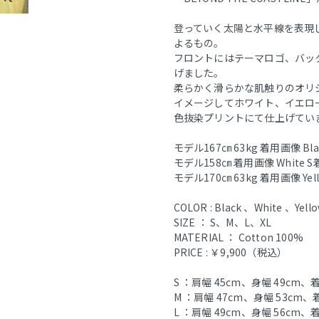
登っていく太陽と水平線を表現し
よるもの。
フロントにはテーマロゴ、バッ
げました。
柔らかく滑らかな肌触りのオリ
イメージしてホワイト、イエロ
色抜染プリントにて仕上げてい
モデル167㎝ 63kg 着用画像 Bla
モデル158㎝ 着用画像 White S
モデル170㎝ 63kg 着用画像 Yel
COLOR : Black 、White 、Yell
SIZE ： S、M、L、XL
MATERIAL ： Cotton 100%
PRICE : ￥9,900（税込）
S ：肩幅 45cm、身幅 49cm、着
M ：肩幅 47cm、身幅 53cm、
L ：肩幅 49cm、身幅 56cm、着