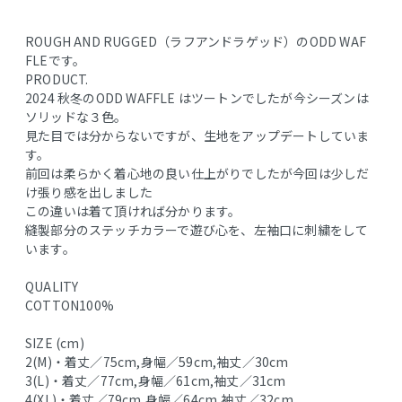
ROUGH AND RUGGED（ラフアンドラゲッド）のODD WAF
FLEです。
PRODUCT.
2024 秋冬のODD WAFFLE はツートンでしたが今シーズンは
ソリッドな３色。
見た目では分からないですが、生地をアップデートしていま
す。
前回は柔らかく着心地の良い仕上がりでしたが今回は少しだ
け張り感を出しました
この違いは着て頂ければ分かります。
縫製部分のステッチカラーで遊び心を、左袖口に刺繍をして
います。
QUALITY
COTTON100%
SIZE (cm)
2(M)・着丈／75cm,身幅／59cm,袖丈／30cm
3(L)・着丈／77cm,身幅／61cm,袖丈／31cm
4(XL)・着丈／79cm,身幅／64cm,袖丈／32cm