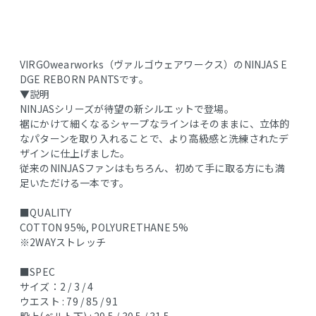
VIRGOwearworks（ヴァルゴウェアワークス）のNINJAS E
DGE REBORN PANTSです。
▼説明
NINJASシリーズが待望の新シルエットで登場。
裾にかけて細くなるシャープなラインはそのままに、立体的
なパターンを取り入れることで、より高級感と洗練されたデ
ザインに仕上げました。
従来のNINJASファンはもちろん、初めて手に取る方にも満
足いただける一本です。
■QUALITY
COTTON 95%, POLYURETHANE 5%
※2WAYストレッチ
■SPEC
サイズ：2 / 3 / 4
ウエスト : 79 / 85 / 91
股上(ベルト下) : 29.5 / 30.5 / 31.5