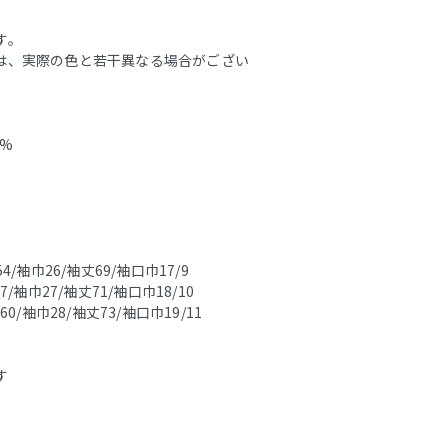
す。
は、実際の色と若干異なる場合がござい
4%
54/袖巾26/袖丈69/袖口巾17/9
57/袖巾27/袖丈71/袖口巾18/10
巾60/袖巾28/袖丈73/袖口巾19/11
す