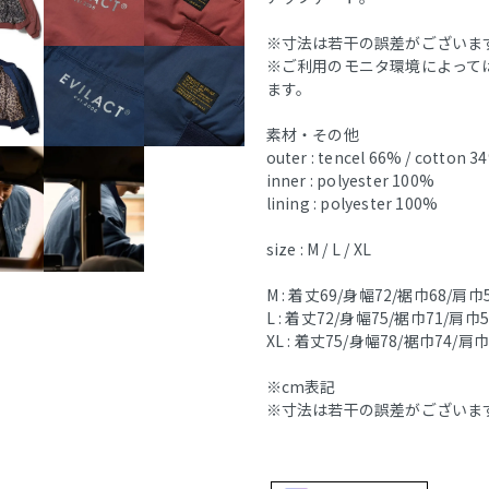
※寸法は若干の誤差がございま
※ご利用のモニタ環境によって
ます。
素材・その他
outer : tencel 66% / cotton 3
inner : polyester 100%
lining : polyester 100%
size : M / L / XL
M : 着丈69/身幅72/裾巾68/肩巾
L : 着丈72/身幅75/裾巾71/肩巾
XL : 着丈75/身幅78/裾巾74/肩
※cm表記
※寸法は若干の誤差がございま