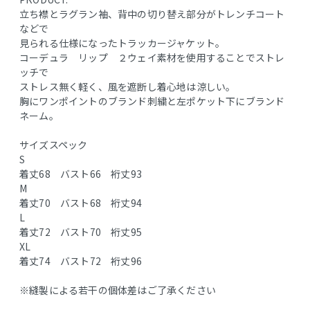
立ち襟とラグラン袖、背中の切り替え部分がトレンチコート
などで
見られる仕様になったトラッカージャケット。
コーデュラ リップ ２ウェイ素材を使用することでストレ
ッチで
ストレス無く軽く、風を遮断し着心地は涼しい。
胸にワンポイントのブランド刺繍と左ポケット下にブランド
ネーム。
サイズスペック
S
着丈68 バスト66 裄丈93
M
着丈70 バスト68 裄丈94
L
着丈72 バスト70 裄丈95
XL
着丈74 バスト72 裄丈96
※縫製による若干の個体差はご了承ください