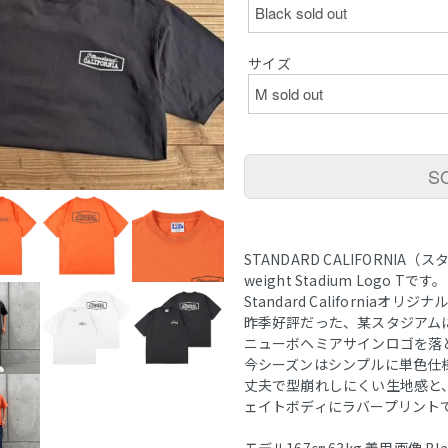
サイズ
S
STANDARD CALIFORNIA
weight Stadium Logo Tです。
Standard Californi
昨季好評だった、某スタジアム
ニューボヘミアサインロゴを落
今シーズンはシンプルに単色仕
丈夫で型崩れしにくい生地感と、
ェイトボディにラバープリント
モデル167㎝ 63kg 着用画像 Bla