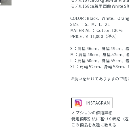
モデル158㎝ 着用画像 White S
COLOR : Black、White、Oran
SIZE ： S、M、L、XL
MATERIAL ： Cotton 100%
PRICE : ￥ 11,000（税込）
S ：肩幅 46cm、身幅 49cm、着
M ：肩幅 48cm、身幅 52cm、
L ：肩幅 50cm、身幅 55cm、着
XL ：肩幅 52cm、身幅 58cm、
※洗いをかけてありますので物
INSTAGRAM
オプションの値段詳細
特定商取引法に基づく表記（返
この商品を友達に教える