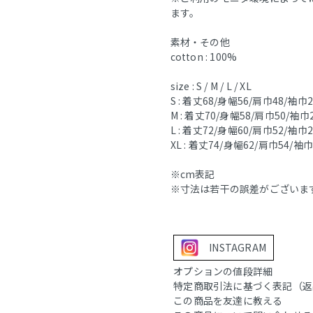
ます。
素材・その他
cotton : 100%
size : S / M / L / XL
S : 着丈68/身幅56/肩巾48/袖巾
M : 着丈70/身幅58/肩巾50/袖巾
L : 着丈72/身幅60/肩巾52/袖巾
XL : 着丈74/身幅62/肩巾54/袖
※cm表記
※寸法は若干の誤差がございま
INSTAGRAM
オプションの値段詳細
特定商取引法に基づく表記（返
この商品を友達に教える