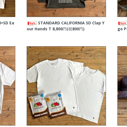
×SD Ea
STANDARD CALIFORNIA SD Clap Y
our Hands T
8,800円(税800円)
go P