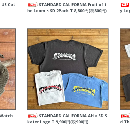
 US Cot
STANDARD CALIFORNIA Fruit of t
)
he Loom × SD 2Pack T
8,800円(税800円)
y Lo
 Watch
STANDARD CALIFORNIA AH × SD S
kater Logo T
9,900円(税900円)
d Th