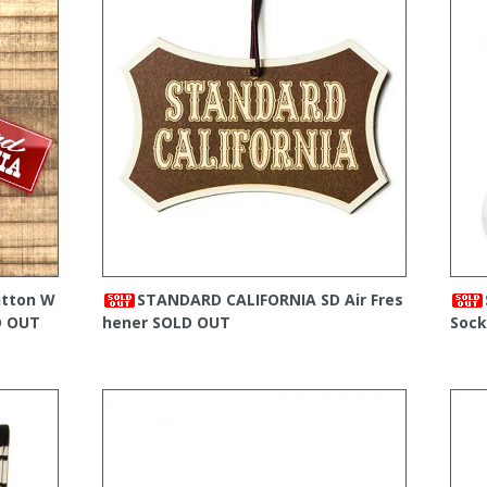
utton W
STANDARD CALIFORNIA SD Air Fres
 OUT
hener
SOLD OUT
Sock