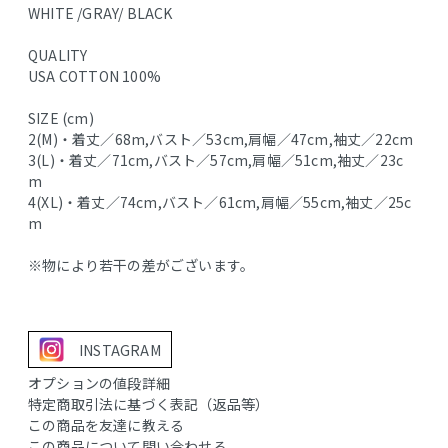
WHITE /GRAY/ BLACK
QUALITY
USA COTTON 100%
SIZE (cm)
2(M)・着丈／68m,バスト／53cm,肩幅／47cm,袖丈／22cm
3(L)・着丈／71cm,バスト／57cm,肩幅／51cm,袖丈／23c
m
4(XL)・着丈／74cm,バスト／61cm,肩幅／55cm,袖丈／25c
m
※物により若干の差がございます。
INSTAGRAM
オプションの値段詳細
特定商取引法に基づく表記（返品等）
この商品を友達に教える
この商品について問い合わせる